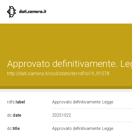
Approvato definitivamente. L
http://dati.camera.it/ocd/statoIter.rdf/si19_91578
rdfs:
label
Approvato definitivamente. Legge
20251022
dc:
date
dc:
title
Approvato definitivamente. Legge