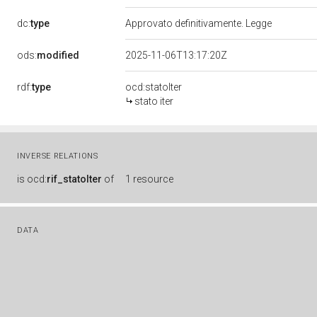
dc:
type
Approvato definitivamente. Legge
ods:
modified
2025-11-06T13:17:20Z
rdf:
type
ocd:statoIter
stato iter
INVERSE RELATIONS
is
ocd:
rif_statoIter
of
1 resource
DATA