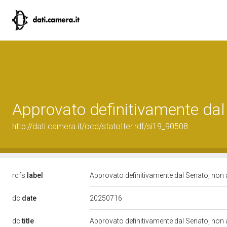
Approvato definitivamente dal
http://dati.camera.it/ocd/statoIter.rdf/si19_90508
rdfs:
label
Approvato definitivamente dal Senato, non
20250716
dc:
date
dc:
title
Approvato definitivamente dal Senato, non