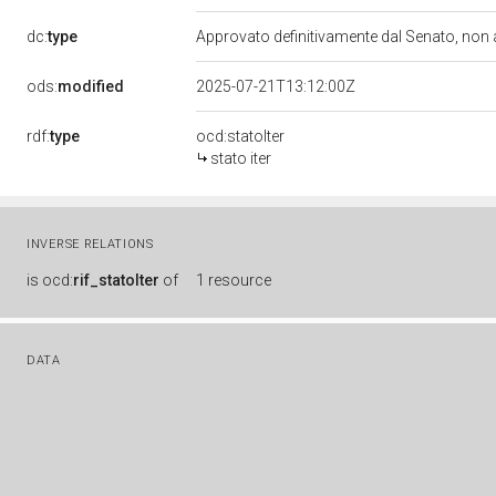
dc:
type
Approvato definitivamente dal Senato, non
ods:
modified
2025-07-21T13:12:00Z
rdf:
type
ocd:statoIter
stato iter
INVERSE RELATIONS
is
ocd:
rif_statoIter
of
1 resource
DATA