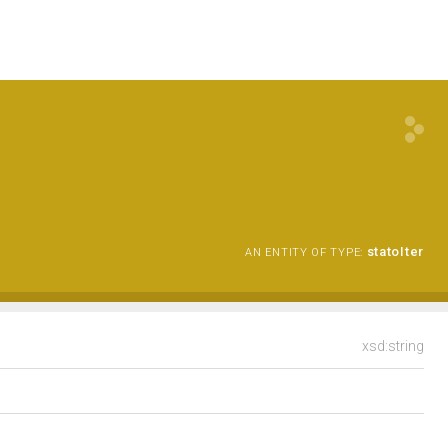
statoIter
AN ENTITY OF TYPE:
xsd:string