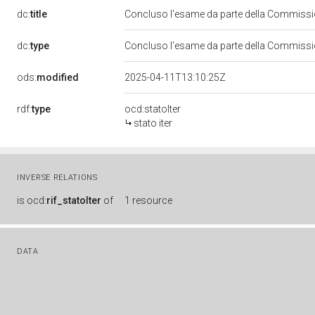
dc:
title
Concluso l'esame da parte della Commission
dc:
type
Concluso l'esame da parte della Commission
ods:
modified
2025-04-11T13:10:25Z
rdf:
type
ocd:statoIter
stato iter
INVERSE RELATIONS
is
ocd:
rif_statoIter
of
1 resource
DATA