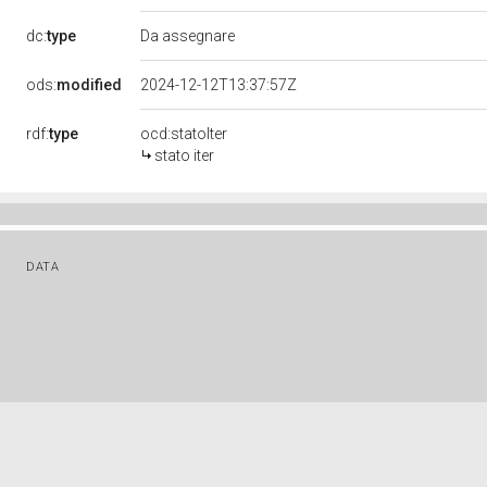
dc:
type
Da assegnare
ods:
modified
2024-12-12T13:37:57Z
rdf:
type
ocd:statoIter
stato iter
DATA