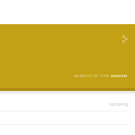
statoIter
AN ENTITY OF TYPE:
xsd:string