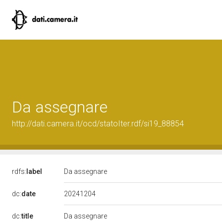
Da assegnare
http://dati.camera.it/ocd/statoIter.rdf/si19_88854
rdfs:
label
Da assegnare
20241204
dc:
date
dc:
title
Da assegnare