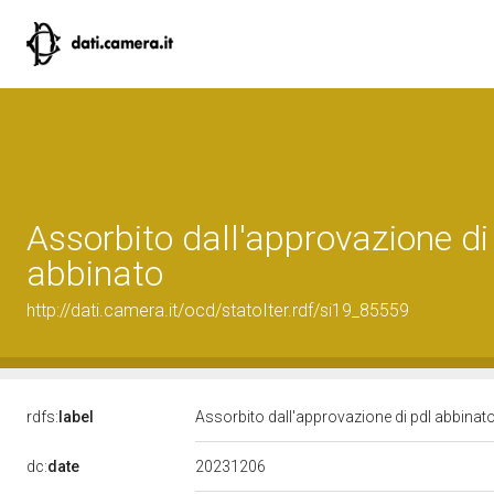
Assorbito dall'approvazione di
abbinato
http://dati.camera.it/ocd/statoIter.rdf/si19_85559
rdfs:
label
Assorbito dall'approvazione di pdl abbinat
20231206
dc:
date