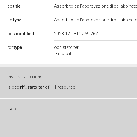
dc:
title
Assorbito dall'approvazione di pdl abbinat
dc:
type
Assorbito dall'approvazione di pdl abbinat
ods:
modified
2023-12-08T12:59:26Z
rdf:
type
ocd:statoIter
stato iter
INVERSE RELATIONS
is
ocd:
rif_statoIter
of
1 resource
DATA