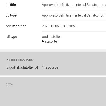
dc:
title
Approvato definitivamente dal Senato, non
dc:
type
Approvato definitivamente dal Senato, non
ods:
modified
2023-12-05T13:00:08Z
rdf:
type
ocd:statoIter
stato iter
INVERSE RELATIONS
is
ocd:
rif_statoIter
of
1 resource
DATA