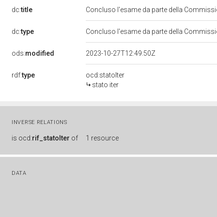
dc:
title
Concluso l'esame da parte della Commission
dc:
type
Concluso l'esame da parte della Commission
ods:
modified
2023-10-27T12:49:50Z
rdf:
type
ocd:statoIter
stato iter
INVERSE RELATIONS
is
ocd:
rif_statoIter
of
1 resource
DATA