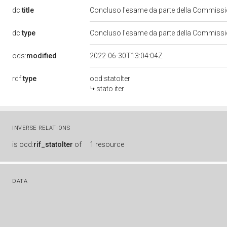
dc:
title
Concluso l'esame da parte della Commission
dc:
type
Concluso l'esame da parte della Commission
ods:
modified
2022-06-30T13:04:04Z
rdf:
type
ocd:statoIter
stato iter
INVERSE RELATIONS
is
ocd:
rif_statoIter
of
1 resource
DATA