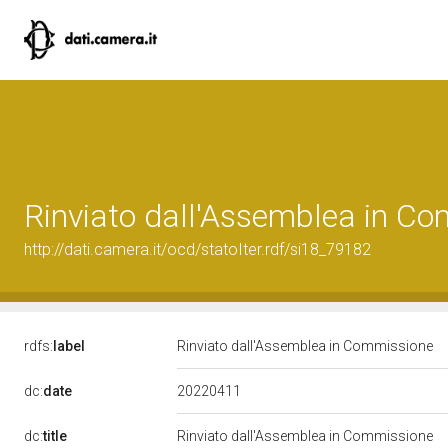
Rinviato dall'Assemblea in C
http://dati.camera.it/ocd/statoIter.rdf/si18_79182
rdfs:
label
Rinviato dall'Assemblea in Commissione
20220411
dc:
date
dc:
title
Rinviato dall'Assemblea in Commissione