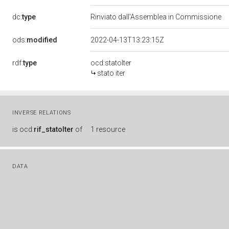
dc:
type
Rinviato dall'Assemblea in Commissione
ods:
modified
2022-04-13T13:23:15Z
rdf:
type
ocd:statoIter
stato iter
INVERSE RELATIONS
is
ocd:
rif_statoIter
of
1 resource
DATA