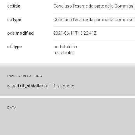
dc:
title
Concluso l'esame da parte della Commission
dc:
type
Concluso l'esame da parte della Commission
ods:
modified
2021-06-11T13:22:41Z
rdf:
type
ocd:statoIter
stato iter
INVERSE RELATIONS
is
ocd:
rif_statoIter
of
1 resource
DATA