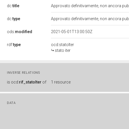
dc:
title
Approvato definitivamente, non ancora pub
dc:
type
Approvato definitivamente, non ancora pub
ods:
modified
2021-05-01T13:00:50Z
rdf:
type
ocd:statoIter
stato iter
INVERSE RELATIONS
is
ocd:
rif_statoIter
of
1 resource
DATA