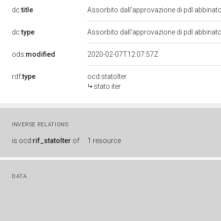
dc:
title
Assorbito dall'approvazione di pdl abbinat
dc:
type
Assorbito dall'approvazione di pdl abbinat
ods:
modified
2020-02-07T12:07:57Z
rdf:
type
ocd:statoIter
stato iter
INVERSE RELATIONS
is
ocd:
rif_statoIter
of
1 resource
DATA