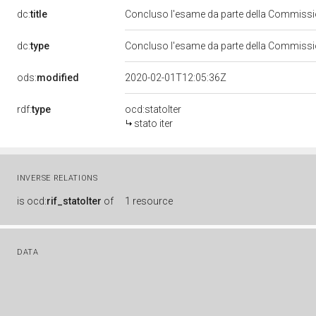
dc:
title
Concluso l'esame da parte della Commission
dc:
type
Concluso l'esame da parte della Commission
ods:
modified
2020-02-01T12:05:36Z
rdf:
type
ocd:statoIter
stato iter
INVERSE RELATIONS
is
ocd:
rif_statoIter
of
1 resource
DATA