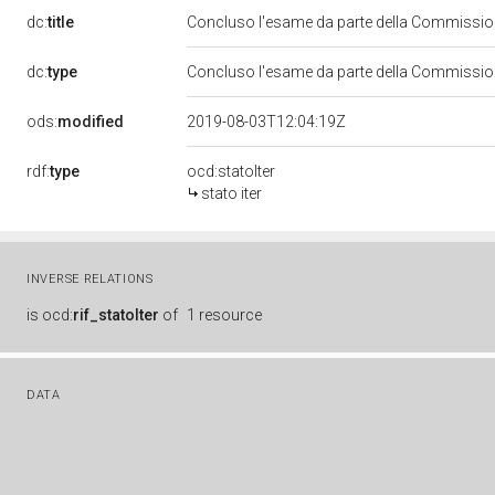
dc:
title
Concluso l'esame da parte della Commissione
dc:
type
Concluso l'esame da parte della Commissione
ods:
modified
2019-08-03T12:04:19Z
rdf:
type
ocd:statoIter
stato iter
INVERSE RELATIONS
is
ocd:
rif_statoIter
of
1 resource
DATA