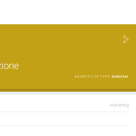
zione
statoIter
AN ENTITY OF TYPE:
xsd:string