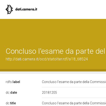
Concluso l'esame da parte del
http://dati.camera.it/ocd/statoIter.rdf/si18_68524
rdfs:
label
Concluso l'esame da parte della Commission
20181205
dc:
date
dc:
title
Concluso l'esame da parte della Commission