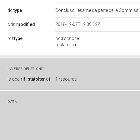
dc:
type
Concluso l'esame da parte della Commission
ods:
modified
2018-12-07T12:39:12Z
rdf:
type
ocd:statoIter
stato iter
INVERSE RELATIONS
is
ocd:
rif_statoIter
of
1 resource
DATA