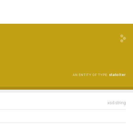
statoIter
AN ENTITY OF TYPE:
xsd:string