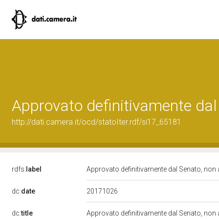
Approvato definitivamente dal
http://dati.camera.it/ocd/statoIter.rdf/si17_65181
rdfs:
label
Approvato definitivamente dal Senato, non
20171026
dc:
date
dc:
title
Approvato definitivamente dal Senato, non