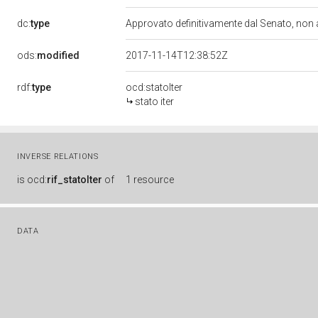
dc:
type
Approvato definitivamente dal Senato, non
ods:
modified
2017-11-14T12:38:52Z
rdf:
type
ocd:statoIter
stato iter
INVERSE RELATIONS
is
ocd:
rif_statoIter
of
1 resource
DATA