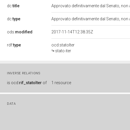
dc:
title
Approvato definitivamente dal Senato, non
dc:
type
Approvato definitivamente dal Senato, non
ods:
modified
2017-11-14T12:38:35Z
rdf:
type
ocd:statoIter
stato iter
INVERSE RELATIONS
is
ocd:
rif_statoIter
of
1 resource
DATA