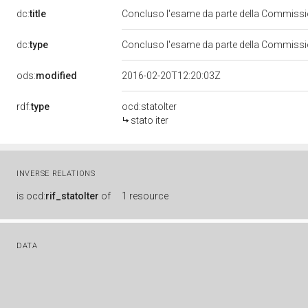
dc:
title
Concluso l'esame da parte della Commission
dc:
type
Concluso l'esame da parte della Commission
ods:
modified
2016-02-20T12:20:03Z
rdf:
type
ocd:statoIter
stato iter
INVERSE RELATIONS
is
ocd:
rif_statoIter
of
1 resource
DATA