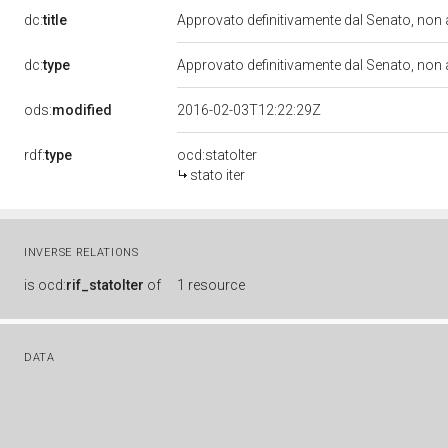
dc:
title
Approvato definitivamente dal Senato, non
dc:
type
Approvato definitivamente dal Senato, non
ods:
modified
2016-02-03T12:22:29Z
rdf:
type
ocd:statoIter
stato iter
INVERSE RELATIONS
is
ocd:
rif_statoIter
of
1 resource
DATA