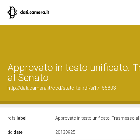
Approvato in testo unificato.
al Senato
http://dati.camera.it/ocd/statoIter.rdf/si17_55803
rdfs:
label
Approvato in testo unificato. Trasmesso a
20130925
dc:
date