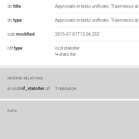
dc:
title
Approvato in testo unificato. Trasmesso a
dc:
type
Approvato in testo unificato. Trasmesso a
ods:
modified
2015-07-07T12:06:20Z
rdf:
type
ocd:statoIter
stato iter
INVERSE RELATIONS
is
ocd:
rif_statoIter
of
1 resource
DATA