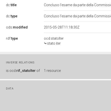
dc:
title
Concluso l'esame da parte della Commission
dc:
type
Concluso l'esame da parte della Commission
ods:
modified
2015-05-28T11:18:30Z
rdf:
type
ocd:statoIter
stato iter
INVERSE RELATIONS
is
ocd:
rif_statoIter
of
1 resource
DATA