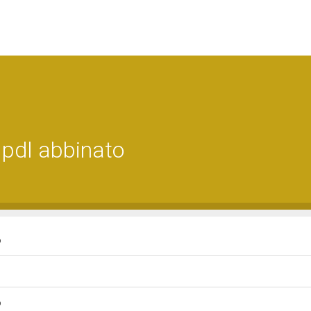
 pdl abbinato
o
o