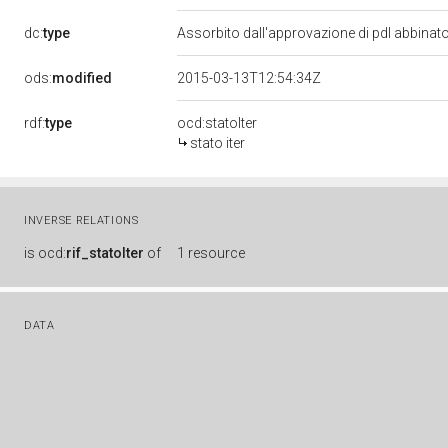
dc:
type
Assorbito dall'approvazione di pdl abbinat
ods:
modified
2015-03-13T12:54:34Z
rdf:
type
ocd:statoIter
stato iter
INVERSE RELATIONS
is
ocd:
rif_statoIter
of
1 resource
DATA