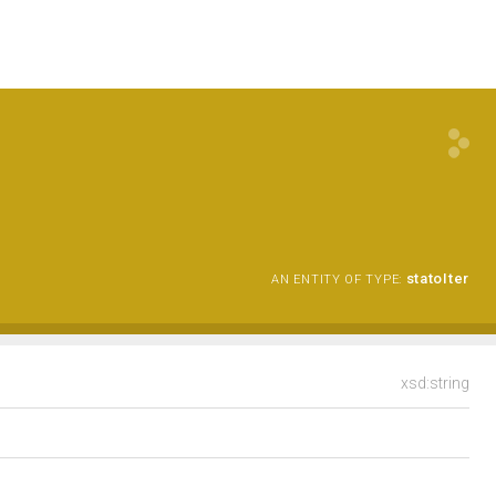
statoIter
AN ENTITY OF TYPE:
xsd:string