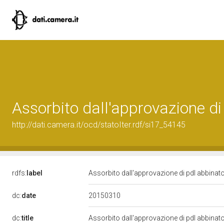
Assorbito dall'approvazione di
http://dati.camera.it/ocd/statoIter.rdf/si17_54145
rdfs:
label
Assorbito dall'approvazione di pdl abbinat
20150310
dc:
date
dc:
title
Assorbito dall'approvazione di pdl abbinat