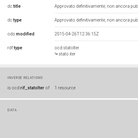
dc:
title
Approvato definitivamente, non ancora pub
dc:
type
Approvato definitivamente, non ancora pub
ods:
modified
2015-04-26T12:36:15Z
rdf:
type
ocd:statoIter
stato iter
INVERSE RELATIONS
is
ocd:
rif_statoIter
of
1 resource
DATA