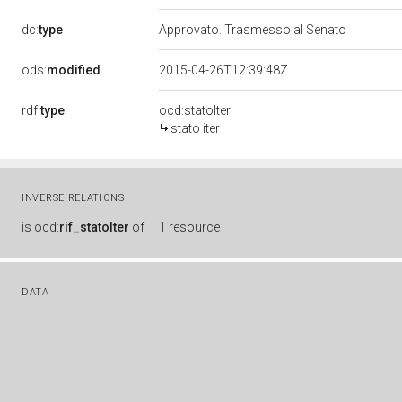
dc:
type
Approvato. Trasmesso al Senato
ods:
modified
2015-04-26T12:39:48Z
rdf:
type
ocd:statoIter
stato iter
INVERSE RELATIONS
is
ocd:
rif_statoIter
of
1 resource
DATA