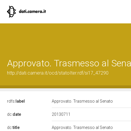
Approvato. Trasmesso al Sena
http://dati.camera.it/ocd/statoIter.rdf/si17_47290
rdfs:
label
Approvato. Trasmesso al Senato
20130711
dc:
date
dc:
title
Approvato. Trasmesso al Senato