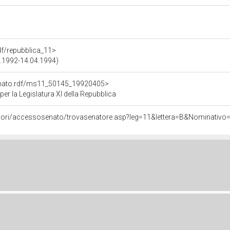
rdf/repubblica_11>
04.1992-14.04.1994)
Senato.rdf/ms11_50145_19920405>
 la Legislatura XI della Repubblica
/lavori/accessosenato/trovasenatore.asp?leg=11&lettera=B&Nominativ