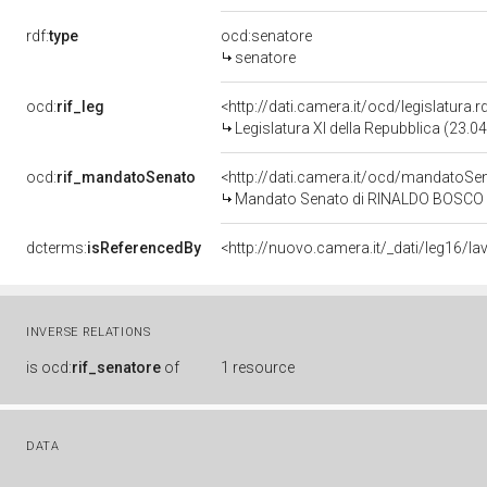
rdf:
type
ocd:senatore
senatore
ocd:
rif_leg
<http://dati.camera.it/ocd/legislatura.
Legislatura XI della Repubblica (23.
ocd:
rif_mandatoSenato
<http://dati.camera.it/ocd/mandato
Mandato Senato di RINALDO BOSCO per
dcterms:
isReferencedBy
<http://nuovo.camera.it/_dati/leg16
INVERSE RELATIONS
is
ocd:
rif_senatore
of
1 resource
DATA