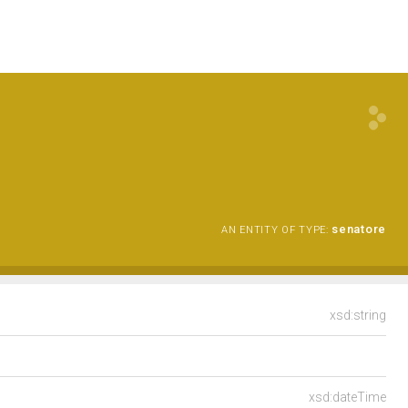
senatore
AN ENTITY OF TYPE:
xsd:string
xsd:dateTime