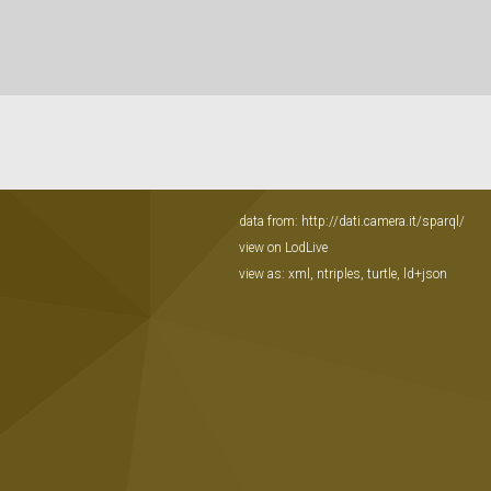
data from:
http://dati.camera.it/sparql/
view on LodLive
view as:
xml
,
ntriples
,
turtle
,
ld+json