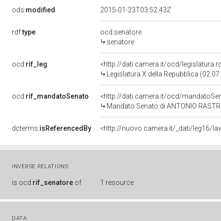
ods:
modified
2015-01-23T03:52:43Z
rdf:
type
ocd:senatore
senatore
ocd:
rif_leg
<http://dati.camera.it/ocd/legislatura.
Legislatura X della Repubblica (02.0
ocd:
rif_mandatoSenato
<http://dati.camera.it/ocd/mandato
Mandato Senato di ANTONIO RASTRELLI
dcterms:
isReferencedBy
INVERSE RELATIONS
is
ocd:
rif_senatore
of
1 resource
DATA