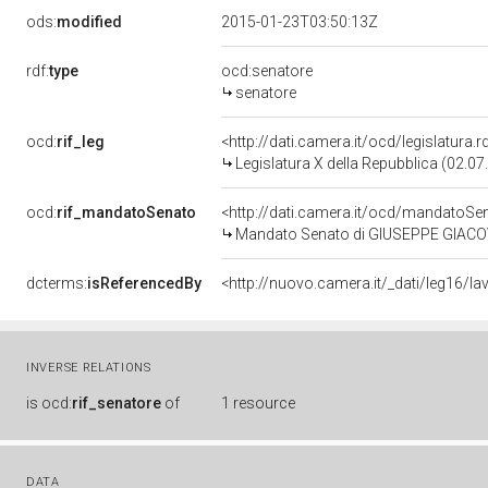
ods:
modified
2015-01-23T03:50:13Z
rdf:
type
ocd:senatore
senatore
ocd:
rif_leg
<http://dati.camera.it/ocd/legislatura.
Legislatura X della Repubblica (02.0
ocd:
rif_mandatoSenato
<http://dati.camera.it/ocd/mandato
Mandato Senato di GIUSEPPE GIACOVA
dcterms:
isReferencedBy
INVERSE RELATIONS
is
ocd:
rif_senatore
of
1 resource
DATA