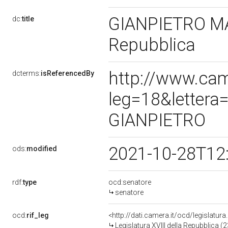
GIANPIETRO MAF
dc:
title
Repubblica
http://www.cam
dcterms:
isReferencedBy
leg=18&letter
GIANPIETRO
2021-10-28T12
ods:
modified
rdf:
type
ocd:senatore
senatore
ocd:
rif_leg
<http://dati.camera.it/ocd/legislatur
Legislatura XVIII della Repubblica 