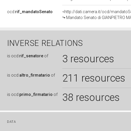
ocd:
rif_mandatoSenato
<http://dati.camera.it/ocd/mandat
Mandato Senato di GIANPIETRO MAFFO
INVERSE RELATIONS
3 resources
is
ocd:
rif_senatore
of
211 resources
is
ocd:
altro_firmatario
of
38 resources
is
ocd:
primo_firmatario
of
DATA