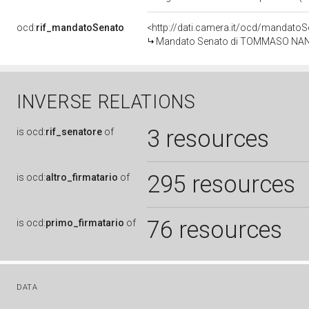
ocd:
rif_mandatoSenato
<http://dati.camera.it/ocd/mandat
Mandato Senato di TOMMASO NANNICI
INVERSE RELATIONS
3 resources
is
ocd:
rif_senatore
of
295 resources
is
ocd:
altro_firmatario
of
76 resources
is
ocd:
primo_firmatario
of
DATA