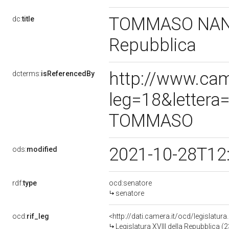
TOMMASO NANNIC
dc:
title
Repubblica
http://www.cam
dcterms:
isReferencedBy
leg=18&letter
TOMMASO
2021-10-28T12
ods:
modified
rdf:
type
ocd:senatore
senatore
ocd:
rif_leg
<http://dati.camera.it/ocd/legislatur
Legislatura XVIII della Repubblica 