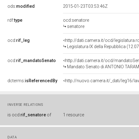
ods:
modified
2015-01-23T03:53:46Z
rdf:
type
ocd:senatore
senatore
ocd:
rif_leg
<http://dati.camera.it/ocd/legislatura.
Legislatura IX della Repubblica (12.
ocd:
rif_mandatoSenato
<http://dati.camera.it/ocd/mandato
Mandato Senato di ANTONIO TARAMELLI
dcterms:
isReferencedBy
INVERSE RELATIONS
is
ocd:
rif_senatore
of
1 resource
DATA