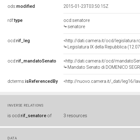
ods:
modified
2015-01-23T03:50:15Z
rdf:
type
ocd:senatore
senatore
ocd:
rif_leg
<http://dati.camera.it/ocd/legislatura.
Legislatura IX della Repubblica (12.
ocd:
rif_mandatoSenato
<http://dati.camera.it/ocd/mandato
Mandato Senato di DOMENICO SEGRETO
dcterms:
isReferencedBy
INVERSE RELATIONS
is
ocd:
rif_senatore
of
3 resources
DATA