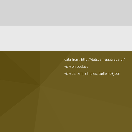
data from:
http://dati.camera.it/sparql/
view on LodLive
view as:
xml
,
ntriples
,
turtle
,
ld+json