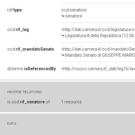
rdf:
type
ocd:senatore
senatore
ocd:
rif_leg
<http://dati.camera.it/ocd/legislatura.
Legislatura III della Repubblica (12.
ocd:
rif_mandatoSenato
<http://dati.camera.it/ocd/mandato
Mandato Senato di GIUSEPPE MARIO MIL
dcterms:
isReferencedBy
<http://nuovo.camera.it/_dati/leg16/
INVERSE RELATIONS
is
ocd:
rif_senatore
of
1 resource
DATA