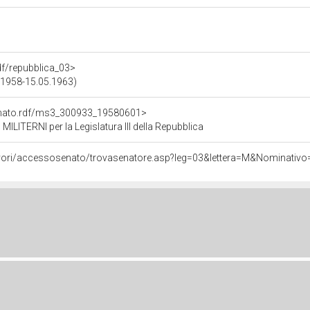
rdf/repubblica_03>
06.1958-15.05.1963)
Senato.rdf/ms3_300933_19580601>
ITERNI per la Legislatura III della Repubblica
lavori/accessosenato/trovasenatore.asp?leg=03&lettera=M&Nominativ