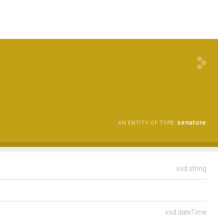
senatore
AN ENTITY OF TYPE:
xsd:string
xsd:dateTime