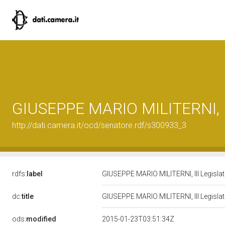
GIUSEPPE MARIO MILITERNI, II
http://dati.camera.it/ocd/senatore.rdf/s300933_3
rdfs:
label
GIUSEPPE MARIO MILITERNI, III Legislat
dc:
title
GIUSEPPE MARIO MILITERNI, III Legislat
ods:
modified
2015-01-23T03:51:34Z