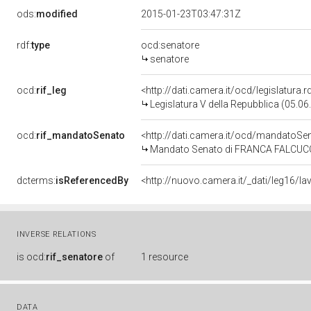
ods:
modified
2015-01-23T03:47:31Z
rdf:
type
ocd:senatore
senatore
ocd:
rif_leg
<http://dati.camera.it/ocd/legislatura.
Legislatura V della Repubblica (05.0
ocd:
rif_mandatoSenato
<http://dati.camera.it/ocd/mandato
Mandato Senato di FRANCA FALCUCCI p
dcterms:
isReferencedBy
INVERSE RELATIONS
is
ocd:
rif_senatore
of
1 resource
DATA