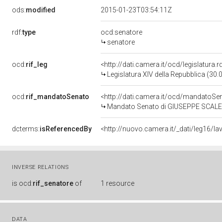
ods:
modified
2015-01-23T03:54:11Z
rdf:
type
ocd:senatore
senatore
ocd:
rif_leg
<http://dati.camera.it/ocd/legislatura.
Legislatura XIV della Repubblica (30
ocd:
rif_mandatoSenato
<http://dati.camera.it/ocd/mandato
Mandato Senato di GIUSEPPE SCALERA 
dcterms:
isReferencedBy
INVERSE RELATIONS
is
ocd:
rif_senatore
of
1 resource
DATA