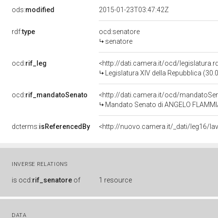
ods:
modified
2015-01-23T03:47:42Z
rdf:
type
ocd:senatore
senatore
ocd:
rif_leg
<http://dati.camera.it/ocd/legislatura.
Legislatura XIV della Repubblica (30
ocd:
rif_mandatoSenato
<http://dati.camera.it/ocd/mandato
Mandato Senato di ANGELO FLAMMIA pe
dcterms:
isReferencedBy
INVERSE RELATIONS
is
ocd:
rif_senatore
of
1 resource
DATA