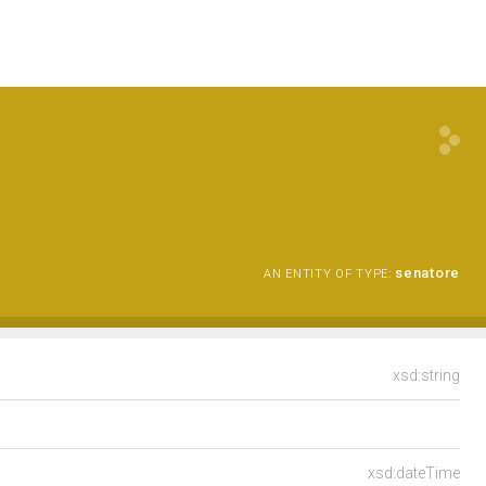
senatore
AN ENTITY OF TYPE:
xsd:string
xsd:dateTime