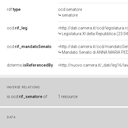
rdf:
type
ocd:senatore
senatore
ocd:
rif_leg
<http://dati.camera.it/ocd/legislatura.
Legislatura XI della Repubblica (23.
ocd:
rif_mandatoSenato
<http://dati.camera.it/ocd/mandato
Mandato Senato di ANNA MARIA PEDRAZ
dcterms:
isReferencedBy
<http://nuovo.camera.it/_dati/leg16
INVERSE RELATIONS
is
ocd:
rif_senatore
of
1 resource
DATA