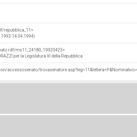
rdf/repubblica_11>
04.1992-14.04.1994)
Senato.rdf/ms11_24180_19920423>
ZI per la Legislatura XI della Repubblica
/lavori/accessosenato/trovasenatore.asp?leg=11&lettera=P&Nominativ