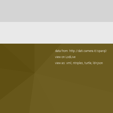
data from:
http://dati.camera.it/sparql/
view on LodLive
view as:
xml
,
ntriples
,
turtle
,
ld+json