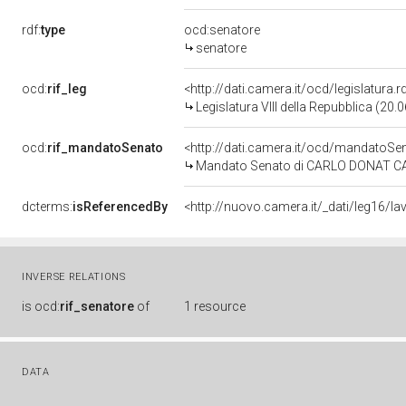
rdf:
type
ocd:senatore
senatore
ocd:
rif_leg
<http://dati.camera.it/ocd/legislatura.
Legislatura VIII della Repubblica (20
ocd:
rif_mandatoSenato
<http://dati.camera.it/ocd/mandatoS
Mandato Senato di CARLO DONAT CATTI
dcterms:
isReferencedBy
<http://nuovo.camera.it/_dati/leg16
INVERSE RELATIONS
is
ocd:
rif_senatore
of
1 resource
DATA