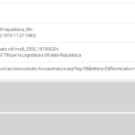
rdf/repubblica_08>
.06.1979-11.07.1983)
enato.rdf/ms8_2350_19790620>
N per la Legislatura VIII della Repubblica
/lavori/accessosenato/trovasenatore.asp?leg=08&lettera=D&Nominati