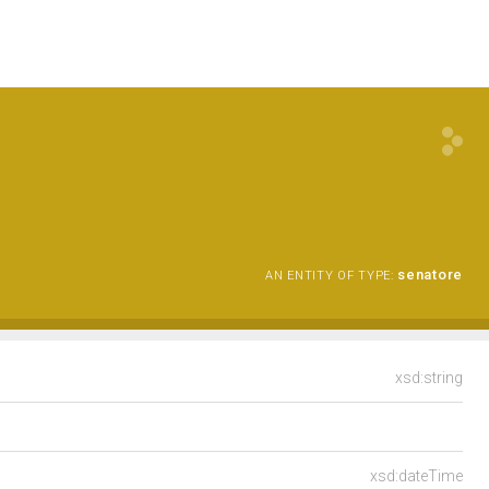
senatore
AN ENTITY OF TYPE:
xsd:string
xsd:dateTime