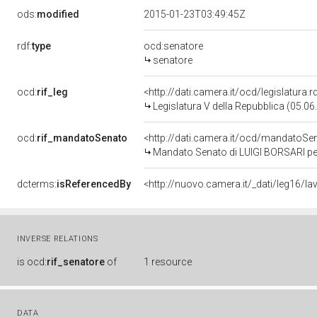
ods:
modified
2015-01-23T03:49:45Z
rdf:
type
ocd:senatore
senatore
ocd:
rif_leg
<http://dati.camera.it/ocd/legislatura.
Legislatura V della Repubblica (05.0
ocd:
rif_mandatoSenato
<http://dati.camera.it/ocd/mandato
Mandato Senato di LUIGI BORSARI per 
dcterms:
isReferencedBy
INVERSE RELATIONS
is
ocd:
rif_senatore
of
1 resource
DATA