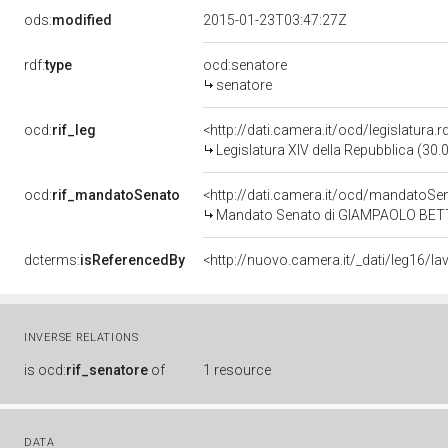
ods:
modified
2015-01-23T03:47:27Z
rdf:
type
ocd:senatore
senatore
ocd:
rif_leg
<http://dati.camera.it/ocd/legislatura.
Legislatura XIV della Repubblica (30
ocd:
rif_mandatoSenato
<http://dati.camera.it/ocd/mandato
Mandato Senato di GIAMPAOLO BETTAM
dcterms:
isReferencedBy
INVERSE RELATIONS
is
ocd:
rif_senatore
of
1 resource
DATA