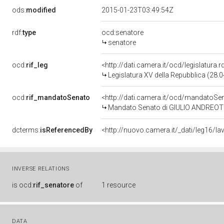
ods:
modified
2015-01-23T03:49:54Z
rdf:
type
ocd:senatore
senatore
ocd:
rif_leg
<http://dati.camera.it/ocd/legislatura.
Legislatura XV della Repubblica (28.
ocd:
rif_mandatoSenato
<http://dati.camera.it/ocd/mandato
Mandato Senato di GIULIO ANDREOTTI 
dcterms:
isReferencedBy
INVERSE RELATIONS
is
ocd:
rif_senatore
of
1 resource
DATA