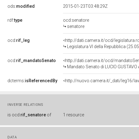
ods:
modified
2015-01-23T03:48:29Z
rdf:
type
ocd:senatore
senatore
ocd:
rif_leg
<http://dati.camera.it/ocd/legislatura.
Legislatura VI della Repubblica (25.
ocd:
rif_mandatoSenato
<http://dati.camera.it/ocd/mandato
Mandato Senato di LUCIO GUSTAVO ABI
dcterms:
isReferencedBy
<http://nuovo.camera.it/_dati/leg16/
INVERSE RELATIONS
is
ocd:
rif_senatore
of
1 resource
DATA