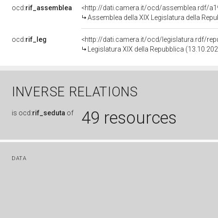
ocd:
rif_assemblea
<http://dati.camera.it/ocd/assemblea.rdf/a
Assemblea della XIX Legislatura della Repu
ocd:
rif_leg
<http://dati.camera.it/ocd/legislatura.rdf/re
Legislatura XIX della Repubblica (13.10.20
INVERSE RELATIONS
49 resources
is
ocd:
rif_seduta
of
DATA