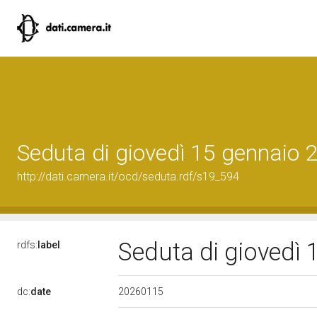
Seduta di giovedì 15 gennaio 
http://dati.camera.it/ocd/seduta.rdf/s19_594
Seduta di giovedì
rdfs:
label
20260115
dc:
date