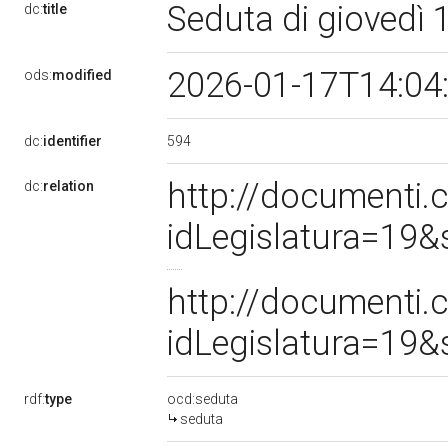
Seduta di giovedì
dc:
title
2026-01-17T14:04
ods:
modified
594
dc:
identifier
http://documenti
dc:
relation
idLegislatura=19
http://documenti
idLegislatura=19
rdf:
type
ocd:seduta
seduta