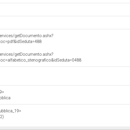
ervices/getDocumento.ashx?
oDoc=pdf&idSeduta=488
ervices/getDocumento.ashx?
Doc=alfabetico_stenografico&idSeduta=0488
19>
bblica
pubblica_19>
22)