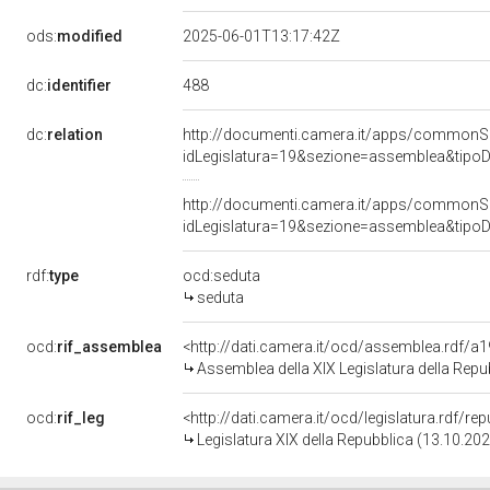
ods:
modified
2025-06-01T13:17:42Z
488
dc:
identifier
dc:
relation
http://documenti.camera.it/apps/commonS
idLegislatura=19&sezione=assemblea&tip
http://documenti.camera.it/apps/commonS
idLegislatura=19&sezione=assemblea&tipo
rdf:
type
ocd:seduta
seduta
ocd:
rif_assemblea
<http://dati.camera.it/ocd/assemblea.rdf/a
Assemblea della XIX Legislatura della Repu
ocd:
rif_leg
<http://dati.camera.it/ocd/legislatura.rdf/re
Legislatura XIX della Repubblica (13.10.20