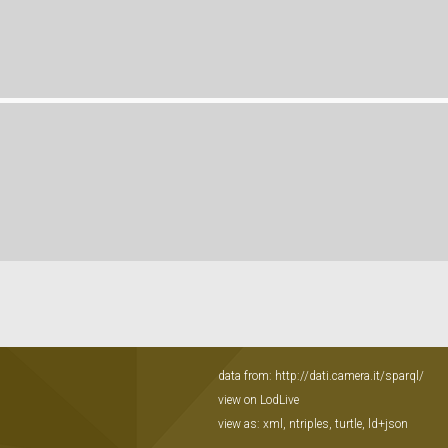
data from:
http://dati.camera.it/sparql/
view on LodLive
view as:
xml
,
ntriples
,
turtle
,
ld+json