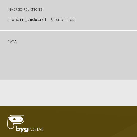
INVERSE RELATIONS
is
ocd:
rif_seduta
of
9 resources
DATA