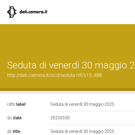
Seduta di venerdì 30 maggio 
http://dati.camera.it/ocd/seduta.rdf/s19_488
rdfs:
label
Seduta di venerdì 30 maggio 2025
20250530
dc:
date
dc:
title
Seduta di venerdì 30 maggio 2025