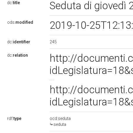
Seduta di giovedì 
dc:
title
2019-10-25T12:13
ods:
modified
245
dc:
identifier
http://documenti
dc:
relation
idLegislatura=18
http://documenti
idLegislatura=18
rdf:
type
ocd:seduta
seduta