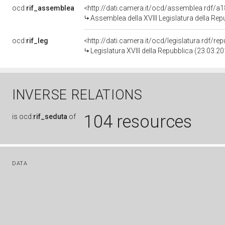
ocd:
rif_assemblea
<http://dati.camera.it/ocd/assemblea.rdf/a
Assemblea della XVIII Legislatura della Rep
ocd:
rif_leg
<http://dati.camera.it/ocd/legislatura.rdf/re
Legislatura XVIII della Repubblica (23.03.2
INVERSE RELATIONS
104 resources
is
ocd:
rif_seduta
of
DATA