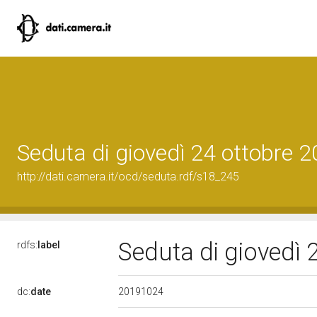
Seduta di giovedì 24 ottobre 
http://dati.camera.it/ocd/seduta.rdf/s18_245
Seduta di giovedì 
rdfs:
label
20191024
dc:
date