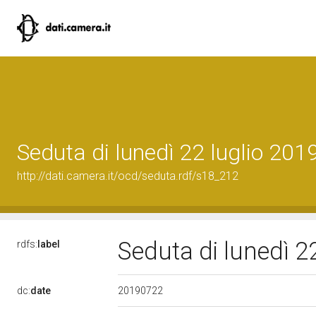
Seduta di lunedì 22 luglio 201
http://dati.camera.it/ocd/seduta.rdf/s18_212
Seduta di lunedì 2
rdfs:
label
20190722
dc:
date