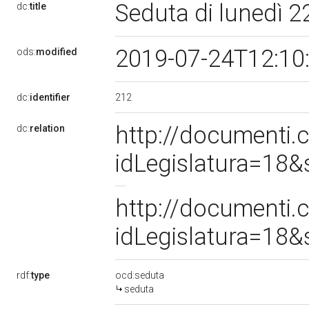
Seduta di lunedì 2
dc:
title
2019-07-24T12:10
ods:
modified
212
dc:
identifier
http://documenti
dc:
relation
idLegislatura=18
http://documenti
idLegislatura=18
rdf:
type
ocd:seduta
seduta