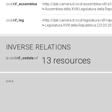
ocd:
rif_assemblea
<http://dati.camera.it/ocd/assemblea.rdf/a
Assemblea della XVIII Legislatura della Rep
ocd:
rif_leg
<http://dati.camera.it/ocd/legislatura.rdf/re
Legislatura XVIII della Repubblica (23.03.2
INVERSE RELATIONS
13 resources
is
ocd:
rif_seduta
of
DATA