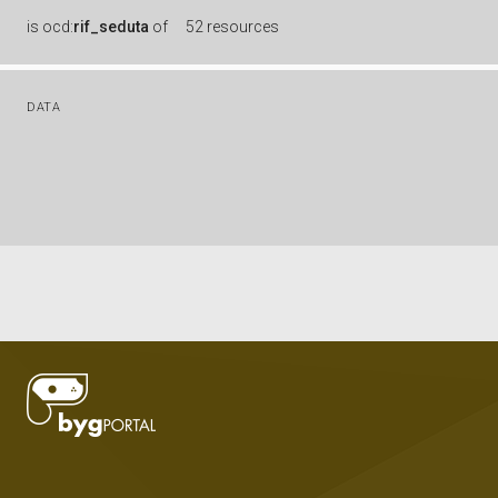
is
ocd:
rif_seduta
of
52 resources
DATA