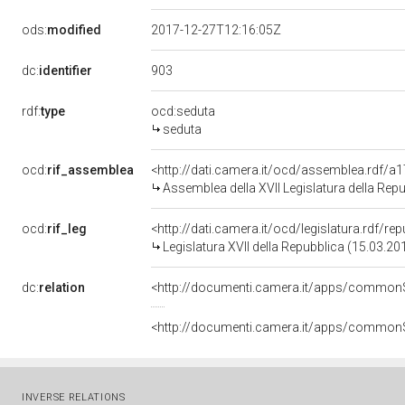
ods:
modified
2017-12-27T12:16:05Z
903
dc:
identifier
rdf:
type
ocd:seduta
seduta
ocd:
rif_assemblea
<http://dati.camera.it/ocd/assemblea.rdf/a
Assemblea della XVII Legislatura della Rep
ocd:
rif_leg
<http://dati.camera.it/ocd/legislatura.rdf/re
Legislatura XVII della Repubblica (15.03.2
dc:
relation
INVERSE RELATIONS