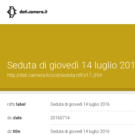
Seduta di giovedì 14 luglio 20
http://dati.camera.it/ocd/seduta.rdf/s17_654
rdfs:
label
Seduta di giovedì 14 luglio 2016
20160714
dc:
date
dc:
title
Seduta di giovedì 14 luglio 2016