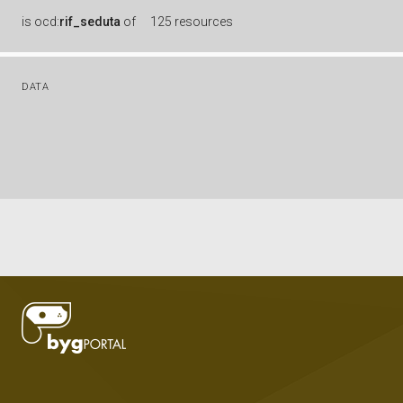
is
ocd:
rif_seduta
of
125 resources
DATA