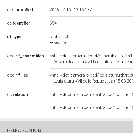
ods:
modified
2016-07-16T12:15:13Z
654
dc:
identifier
rdf:
type
ocd:seduta
seduta
ocd:
rif_assemblea
<http://dati.camera.it/ocd/assemblea.rdf/a
Assemblea della XVII Legislatura della Rep
ocd:
rif_leg
<http://dati.camera.it/ocd/legislatura.rdf/re
Legislatura XVII della Repubblica (15.03.2
dc:
relation
INVERSE RELATIONS