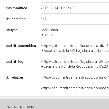
ods:
modified
2015-02-14T12:12:40Z
342
dc:
identifier
rdf:
type
ocd:seduta
seduta
ocd:
rif_assemblea
<http://dati.camera.it/ocd/assemblea.rdf/a
Assemblea della XVII Legislatura della Rep
ocd:
rif_leg
<http://dati.camera.it/ocd/legislatura.rdf/re
Legislatura XVII della Repubblica (15.03.2
dc:
relation
INVERSE RELATIONS