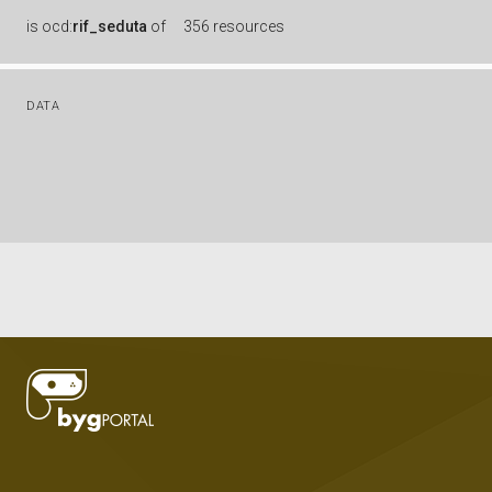
is
ocd:
rif_seduta
of
356 resources
DATA