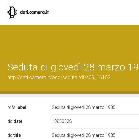
Seduta di giovedì 28 marzo 1
http://dati.camera.it/ocd/seduta.rdf/s09_16102
rdfs:
label
Seduta di giovedì 28 marzo 1985
19850328
dc:
date
dc:
title
Seduta di giovedì 28 marzo 1985