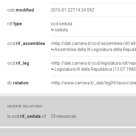
ods:
modified
2015-01-22T14:24:09Z
rdf:
type
ocd:seduta
seduta
ocd:
rif_assemblea
<http://dati.camera.it/ocd/assemblea.rdf/a9
Assemblea della IX Legislatura della Repub
ocd:
rif_leg
<http://dati.camera.it/ocd/legislatura.rdf/re
Legislatura IX della Repubblica (12.07.198
dc:
relation
<http://www.camera.it/_dati/leg09/lavori/s
INVERSE RELATIONS
is
ocd:
rif_seduta
of
23 resources