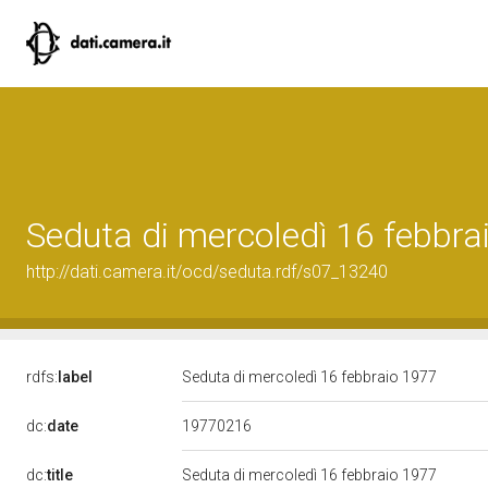
Seduta di mercoledì 16 febbra
http://dati.camera.it/ocd/seduta.rdf/s07_13240
rdfs:
label
Seduta di mercoledì 16 febbraio 1977
19770216
dc:
date
dc:
title
Seduta di mercoledì 16 febbraio 1977