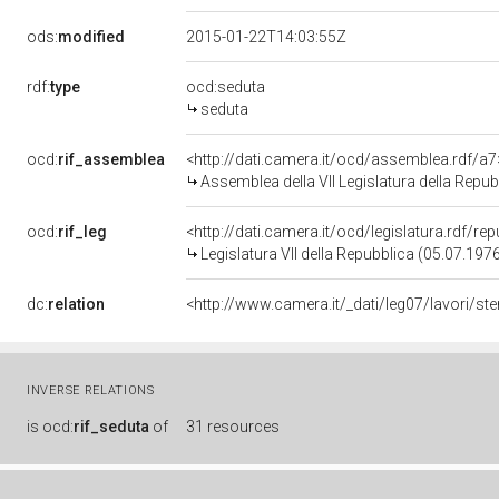
ods:
modified
2015-01-22T14:03:55Z
rdf:
type
ocd:seduta
seduta
ocd:
rif_assemblea
<http://dati.camera.it/ocd/assemblea.rdf/a7
Assemblea della VII Legislatura della Repub
ocd:
rif_leg
<http://dati.camera.it/ocd/legislatura.rdf/re
Legislatura VII della Repubblica (05.07.197
dc:
relation
<http://www.camera.it/_dati/leg07/lavori/s
INVERSE RELATIONS
is
ocd:
rif_seduta
of
31 resources